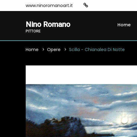
www.ninoromanoart.it
Nino Romano
Home
PITTORE
Home
Opere
Scilla - Chianalea Di Notte